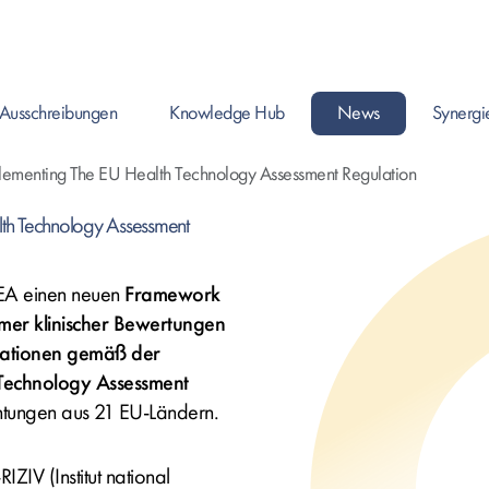
Ausschreibungen
Knowledge Hub
News
Synergi
Enter drück
plementing The EU Health Technology Assessment Regulation
lth Technology Assessment
EA einen neuen
Framework
mer klinischer Bewertungen
tationen gemäß der
Technology Assessment
htungen aus 21 EU-Ländern.
RIZIV (
Institut national