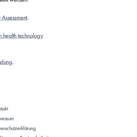
y Assessment
.
n health technology
endung
.
takt
pressum
enschutzerklärung