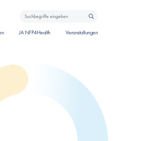
Suchbegriffe
eingeben
en
JA NFP4Health
Veranstaltungen
en um Seite zu öffnen, oder Leertaste um das Submenü zu öffnen.