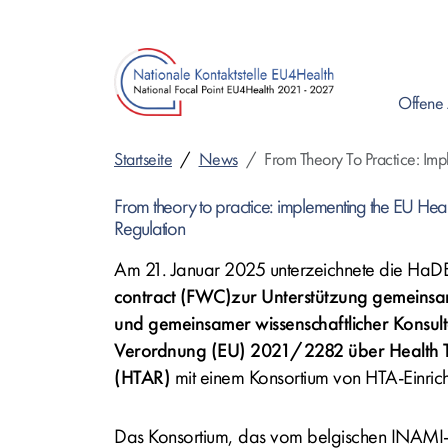
Direkt
zum
Inhalt
Offene 
Startseite
News
From Theory To Practice: Im
From theory to practice: implementing the EU Hea
Regulation
Am 21. Januar 2025 unterzeichnete die HaD
contract (FWC)
zur Unterstützung gemeinsa
und gemeinsamer wissenschaftlicher Konsul
Verordnung (EU) 2021/2282 über
Health 
(HTAR)
mit einem Konsortium von HTA-Einric
Das Konsortium, das vom belgischen INAMI-